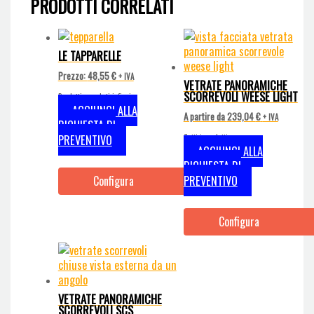
PRODOTTI CORRELATI
LE TAPPARELLE
Prezzo:
48,55
€
+ IVA
VETRATE PANORAMICHE
SCORREVOLI WEESE LIGHT
Prodotti correlati infissi
AGGIUNGI ALLA
A partire da
239,04
€
+ IVA
RICHIESTA DI
PREVENTIVO
Tutti i prodotti
AGGIUNGI ALLA
RICHIESTA DI
PREVENTIVO
Configura
Configura
VETRATE PANORAMICHE
SCORREVOLI SCS